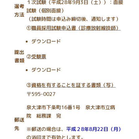
１次試験（平成28年9月3日（土））：面接
選考
試験（個別面接）
方法
（試験時間は申込み締切後、通知します）
①
職員採用試験申込書（診療放射線技師）
ダウンロード
提出
②
受験票
書類
ダウンロード
③
資格を有することを証する書類（写）
〒595-0027
泉大津市下条町16番1号 泉大津市立病
院 総務課 宛
郵送
先
※郵送の場合は、
平成２8年8月22日（月）
の消印まで有効とします。