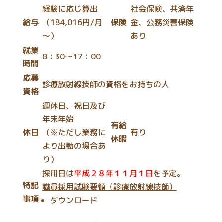
経験に応じ算出
社会保険、共済年
給与
（184,016円/月
保険
金、公務災害保険
～）
あり
就業
8：30～17：00
時間
応募
診療放射線技師の資格をお持ちの人
資格
週休日、祝日及び
年末年始
有給
休日
（※ただし業務に
有り
休暇
より出勤の場合あ
り）
採用日は
平成２８年１１月１日
を予定。
特記
職員採用試験要領（診療放射線技師）
事項
ダウンロード