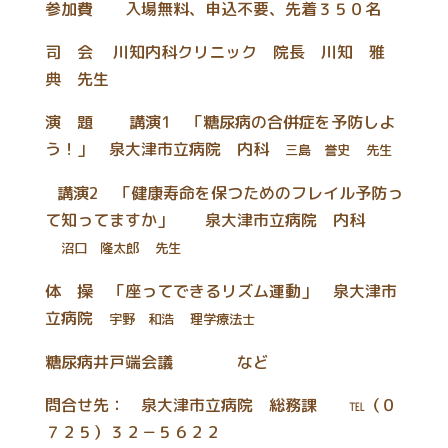
参加費 入場無料、申込不要、先着３５０名
司 会 川知内科クリニック 院長 川知 雅
典 先生
演 題 講演1 「糖尿病の合併症を予防しよ
う！」 泉大津市立病院 内科
三島 誉史
先生
講演2 「健康寿命を保つためのフレイル予防っ
て知ってますか」 泉大津市立病院 内科
沼口 隆太郎
先生
体 操 「座ってできるリズム運動」 泉大津市
立病院
宇野 和浩
理学療法士
糖尿病井戸端会議 など
問合せ先： 泉大津市立病院 総務課 ℡（０
７２５）３２－５６２２