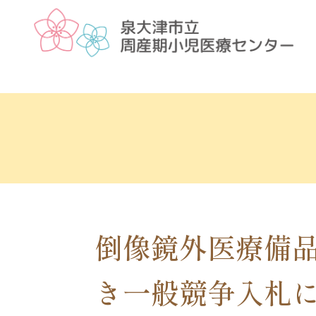
倒像鏡外医療備
き一般競争入札