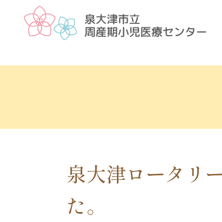
泉大津ロータリ
た。